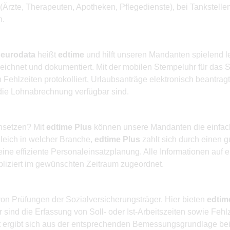
rzte, Therapeuten, Apotheken, Pflegedienste), bei Tankstellen
h.
r
eurodata
heißt
edtime
und hilft unseren Mandanten spielend le
eichnet und dokumentiert. Mit der mobilen Stempeluhr für das 
ehlzeiten protokolliert, Urlaubsanträge elektronisch beantragt
 die Lohnabrechnung verfügbar sind.
insetzen? Mit
edtime Plus
können unsere Mandanten die einfache
leich in welcher Branche,
edtime Plus
zahlt sich durch einen g
eine effiziente Personaleinsatzplanung. Alle Informationen auf 
liziert im gewünschten Zeitraum zugeordnet.
on Prüfungen der Sozialversicherungsträger. Hier bieten
edtim
 sind die Erfassung von Soll- oder Ist-Arbeitszeiten sowie Feh
it ergibt sich aus der entsprechenden Bemessungsgrundlage bei 