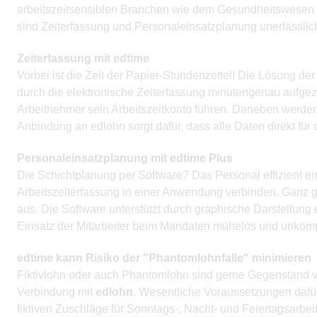
arbeitszeitsensiblen Branchen wie dem Gesundheitswesen (Ä
sind Zeiterfassung und Personaleinsatzplanung unerlässlic
Zeiterfassung mit edtime
Vorbei ist die Zeit der Papier-Stundenzettel! Die Lösung de
durch die elektronische Zeiterfassung minutengenau aufgez
Arbeitnehmer sein Arbeitszeitkonto führen. Daneben werden F
Anbindung an edlohn sorgt dafür, dass alle Daten direkt für
Personaleinsatzplanung mit edtime Plus
Die Schichtplanung per Software? Das Personal effizient e
Arbeitszeiterfassung in einer Anwendung verbinden. Ganz g
aus. Die Software unterstützt durch graphische Darstellung 
Einsatz der Mitarbeiter beim Mandaten mühelos und unkomp
edtime kann Risiko der "Phantomlohnfalle" minimieren
Fiktivlohn oder auch Phantomlohn sind gerne Gegenstand v
Verbindung mit
edlohn
. Wesentliche Voraussetzungen dafür
fiktiven Zuschläge für Sonntags-, Nacht- und Feiertagsarbe