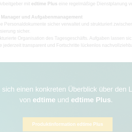
Arbeitgeber mit
edtime Plus
eine regelmäßige Dienstplanung 
en Manager und Aufgabenmanagement
Personaldokumente sicher verwaltet und strukturiert zwischen
isierung sicher.
rierte Organisation des Tagesgeschäfts. Aufgaben lassen sich 
e jederzeit transparent und Fortschritte lückenlos nachvollzieh
 sich einen konkreten Überblick über den
von
edtime
und
edtime Plus
.
Produktinformation edtime Plus