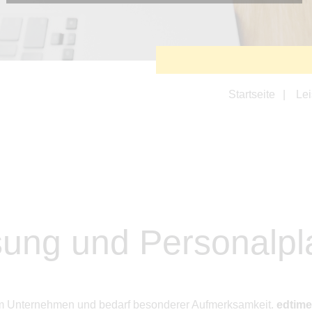
Diese Cookies sind erforderlich, um die grundlegende
Funktionalität der Website zu sichern.
Tracking- und Targeting-Cookies
Diese Cookies sind erforderlich, um unsere Website auf Ihre
Bedürfnisse hin zu optimieren. Hierzu gehört eine
bedarfsgerechte Gestaltung und fortlaufende Verbesserung
unseres Angebotes einschließlich der Verknüpfung zu
Startseite
Le
Social-Media-Angeboten von z.B. Facebook und LinkedIn.
Betreibercookies
Diese Cookies sind erforderlich, um z.B. Google Maps zu
nutzen oder eingebettete Videos abspielen zu können.
ssung und Personalp
edem Unternehmen und bedarf besonderer Aufmerksamkeit.
edtime