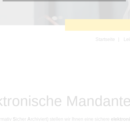
Diese Cookies sind erforderlich, um die grundlegende
Funktionalität der Website zu sichern.
Tracking- und Targeting-Cookies
Diese Cookies sind erforderlich, um unsere Website auf Ihre
Bedürfnisse hin zu optimieren. Hierzu gehört eine
bedarfsgerechte Gestaltung und fortlaufende Verbesserung
unseres Angebotes einschließlich der Verknüpfung zu
Startseite
Le
Social-Media-Angeboten von z.B. Facebook und LinkedIn.
Betreibercookies
Diese Cookies sind erforderlich, um z.B. Google Maps zu
nutzen oder eingebettete Videos abspielen zu können.
ktronische Mandant
rmativ
S
icher
A
rchiviert) stellen wir Ihnen eine sichere
elektro