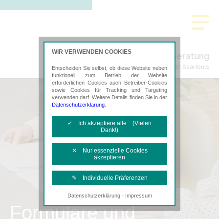
WIR VERWENDEN COOKIES
STUW Wirtschaftsberatung
Steuerberatung in Saarlouis
Entscheiden Sie selbst, ob diese Website neben
funktionell zum Betrieb der Website
erforderlichen Cookies auch Betreiber-Cookies
sowie Cookies für Tracking und Targeting
verwenden darf. Weitere Details finden Sie in der
Datenschutzerklärung
.
✓ Ich akzeptiere alle (Vielen
Dank!)
✕ Nur essenzielle Cookies
akzeptieren
✎ Individuelle Präferenzen
·
Datenschutzerklärung
Impressum
Notwendige Cookies
Formulare und
Diese Cookies sind erforderlich, um die
grundlegende Funktionalität der Website