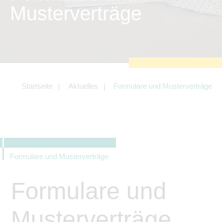
zu sichern.
Musterverträge
Tracking- und Targeting-Cookies
Diese Cookies sind erforderlich, um
unsere Website auf Ihre Bedürfnisse hin
zu optimieren. Hierzu gehört eine
bedarfsgerechte Gestaltung und
fortlaufende Verbesserung unseres
Angebotes einschließlich der
Verknüpfung zu Social-Media-
Angeboten von z.B. Facebook und
Startseite
Aktuelles
Formulare und Musterverträge
LinkedIn.
Betreibercookies
Diese Cookies sind erforderlich, um z.B.
Google Maps zu nutzen oder
eingebettete Videos abspielen zu
können.
Formulare und Musterverträge
Formulare und
Musterverträge